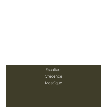
Intérieur
Pose sols
Pose faïences
Escaliers
Crédence
Mosaïque